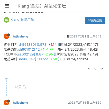
Klang(金浪）AI量化论坛
矿业ETF sh561330
Klang 策略广场
登录后回复
H
hejiasheng
2023年2月1日 上午6:19
矿业ETF:
sh561330[ 0.973:
+1.14
]
[时间:2/1/2023,价格:1.17]
隆基绿能:
sh601012[ 12.74:
-1.77
]
[时间:2/1/2023,价格:48.42]
TCL中环:
sz002129[ 8.87:
-2.95
]
[时间:2/1/2023,价格:42.49]
龙芯中科:
sh688047[ 111.55:
-0.58
]
80.30 24/4/2024
0
13天 后
H
hejiasheng
2023年2月14日 上午1:59